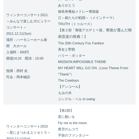
ありがとう
御長寿番組メドレー青陵版
ウィンターコンサート2011
江～姫たちの戦国～（メインテーマ）
～みんなで楽しむポピュラー
TRUTH（トゥルース）
コンサート～
青陵が選んだ映
【第２部「青陵アカデミー賞」
2011.12.11(Sun)
画音楽の祭典！
】
場所：ハーモニーホール座
The 20th Century Fox Fanfare
間 大ホール
美女と野獣
入場料：500円
ハリー・ポッター
開場14:20 開演：15:00
MISSION:IMPOSSIBLE THEME
MY HEART WILL GO ON（Love Theme From
指揮：西村 友
“Titanic”）
司会：岡本物語
The Cowboys
【アンコール】
もみの木
ジングル・ベル in swing
【第1部】
星に願いを
Fly me to the moon
ウィンターコンサート2010
夜空のムコウ
～星にまつわるエトセトラ～
宇宙のファンタジー
2010.12.11(Sat)