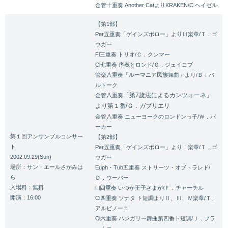
金管十重奏 Another CatよりKRAKEN/C.ヘイゼル
【第1部】
Per五重奏「ゲインズボロー」よりⅢ楽章/Ｔ．ゴ
ウガー
Fl三重奏 トリオ/Ｃ．クンマー
Cl七重奏 序奏とロンド/Ｇ．ジェイコブ
管楽八重奏「ルーマニア民族舞曲」より/Ｂ．バ
ルトーク
「第7旋法によるカンツォーネ」
金管八重奏
より第１番/Ｇ．ガブリエリ
金管八重奏 ニューヨークのロンドンっ子/Ｗ．パ
ーカー
第１回アンサンブルコンサー
【第2部】
ト
Per五重奏「ゲインズボロー」よりⅠ楽章/Ｔ．ゴ
2002.09.29(Sun)
ウガー
場所：サン・エールさがみは
Euph・Tub五重奏 ストリーツ・オブ・ラレド/
ら
Ｄ．ウーバー
入場料：無料
Fl四重奏 いつか王子さまが/Ｆ．チャーチル
開演：16:00
Cl四重奏 ソナタ ト短調よりⅡ、Ⅲ、Ⅳ楽章/Ｔ．
アルビノーニ
Cl六重奏 ハンガリー舞曲第四番ト短調/Ｊ．ブラ