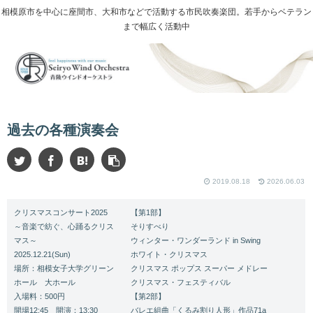
相模原市を中心に座間市、大和市などで活動する市民吹奏楽団。若手からベテラン
まで幅広く活動中
過去の各種演奏会
2019.08.18
2026.06.03
クリスマスコンサート2025
【第1部】
～音楽で紡ぐ、心踊るクリス
そりすべり
マス～
ウィンター・ワンダーランド in Swing
2025.12.21(Sun)
ホワイト・クリスマス
場所：相模女子大学グリーン
クリスマス ポップス スーパー メドレー
ホール 大ホール
クリスマス・フェスティバル
入場料：500円
【第2部】
開場12:45 開演：13:30
バレエ組曲「くるみ割り人形」作品71a