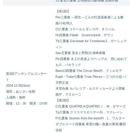
13.金管八重奏 文明開化の鐘/高橋 宏樹作曲
【第1部】
Per三重奏 ～雨乞～三人の打楽器奏者による舞
曲/小松明人
Cl八重奏 コラールとダンス/V．ネリベル
Hr四重奏 Fidele Grunrocke/A．デヴィ
Tb三重奏 Gershwin for Trombone/J．ガーシュウ
ィン
Sax五重奏 美女と野獣/久保崎泰隆
Pic四重奏 水上の音楽より/ヘンデル 雨にぬれて
も/J．バカラック
BassCl四重奏 The Circus Bee/H．フィルモア
第3回アンサンブルコンサー
Euph・Tuba七重奏 Trois Pieces～三つの小品～/
ト
天野正道
2004.12.05(Sun)
木管合奏 カバレリア・ルスティカーナより間奏
場所：あじさい会館
曲/P．マスカー二
入場料：無料
【第2部】
開場：12：30 開演：13:00
Cl九重奏 QUATRE A QUATRE/Ｊ．M．ダマーズ
Tp六重奏 クリスマスホリデー/G．マクレーン
Fl七重奏 Scenes from the west/H．L．ワルター
ダブルリード四重奏 希望の轍～真夏の果実/桑田
佳祐