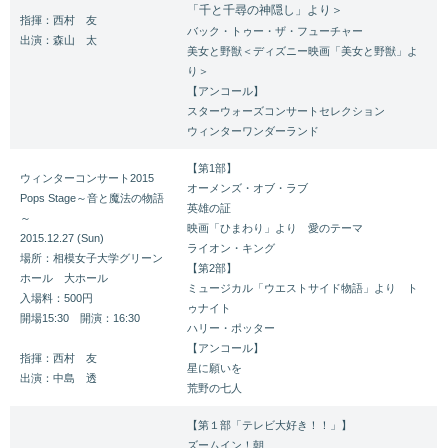
「千と千尋の神隠し」より＞
指揮：西村 友
バック・トゥー・ザ・フューチャー
出演：森山 太
美女と野獣＜ディズニー映画「美女と野獣」よ
り＞
【アンコール】
スターウォーズコンサートセレクション
ウィンターワンダーランド
【第1部】
ウィンターコンサート2015
オーメンズ・オブ・ラブ
Pops Stage～音と魔法の物語
英雄の証
～
映画「ひまわり」より 愛のテーマ
2015.12.27 (Sun)
ライオン・キング
場所：相模女子大学グリーン
【第2部】
ホール 大ホール
ミュージカル「ウエストサイド物語」より ト
入場料：500円
ゥナイト
開場15:30 開演：16:30
ハリー・ポッター
【アンコール】
指揮：西村 友
星に願いを
出演：中島 透
荒野の七人
【第１部「テレビ大好き！！」】
ズームイン！朝