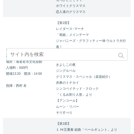
ホワイトクリスマス
恋人達のクリスマス
【第1部】
レイダース･マーチ
「篤姫」メインテーマ
ジャパニーズ・グラフィティーⅧ ウルトラ大行
進！
ウィンターコンサート2008
メインストリート・エレクトリカル・パレード
2008.12.13(Sat)
【第2部☆クリスマスステージ☆】
場所：海老名市文化会館
きよしこの夜
入場料：500円
ジングルベル
開場13:20 開演：14:00
クリスマス・スペシャル（楽器紹介）
赤鼻のトナカイ
指揮：西村 友
シンコペイテッド・クロック
「くるみ割り人形」より
【アンコール】
ムーン・リバー
そりすべり
【第1部】
１ Hr五重奏 組曲「ペールギュント」より