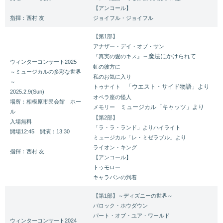
【アンコール】
指揮：西村 友
ジョイフル・ジョイフル
【第1部】
アナザー・デイ・オブ・サン
～魔法にかけられて
『真実の愛のキス』
ウィンターコンサート2025
虹の彼方に
～ミュージカルの多彩な世界
私のお気に入り
～
「ウエスト・サイド物語」より
トゥナイト
2025.2.9(Sun)
オペラ座の怪人
場所：相模原市民会館 ホー
ミュージカル「キャッツ」より
メモリー
ル
【第2部】
入場無料
「ラ・ラ・ランド」よりハイライト
開場12:45 開演：13:30
ミュージカル「レ・ミゼラブル」より
ライオン・キング
指揮：西村 友
【アンコール】
トゥモロー
キャラバンの到着
【第1部】～ディズニーの世界～
バロック・ホウダウン
パート・オブ・ユア・ワールド
ウィンターコンサート2024