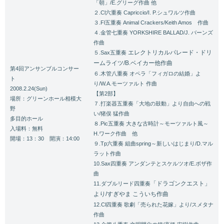
「朝」/E.グリーグ作曲 他
２.Cl六重奏 Capriccio/I. P.シュワルツ作曲
３.Fl五重奏 Animal Crackers/Keith Amos 作曲
４.金管七重奏 YORKSHIRE BALLAD/J. バーンズ
作曲
エレクトリカルパレード・ドリ
５.Sax五重奏
ームライツ/B.ベイカー他作曲
第4回アンサンブルコンサー
６.木管八重奏 オペラ「フィガロの結婚」よ
ト
り/W.A.モーツァルト 作曲
2008.2.24(Sun)
【第2部】
場所：グリーンホール相模大
７.打楽器五重奏「大地の鼓動」より自由への戦
野
い/猪俣 猛作曲
多目的ホール
８.Pic五重奏 大きな古時計～モーツァルト風～
入場料：無料
H.ワーク作曲 他
開場：13：30 開演：14:00
９.Tp六重奏 組曲spring～新しいはじまり/D.マル
ラット作曲
10.Sax四重奏 アンダンテとスケルツオ/E.ボザ作
曲
「ドラゴンクエスト」
11.ダブルリード四重奏
より/すぎやま こういち作曲
12.Cl四重奏 歌劇「売られた花嫁」より/スメタナ
作曲