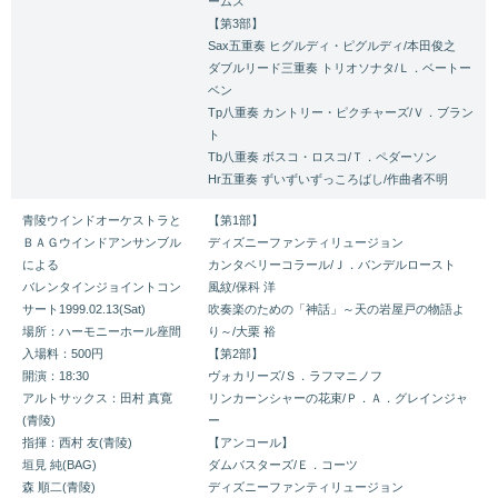
ームス
【第3部】
Sax五重奏 ヒグルディ・ピグルディ/本田俊之
ダブルリード三重奏 トリオソナタ/Ｌ．ベートー
ベン
Tp八重奏 カントリー・ピクチャーズ/Ｖ．ブラン
ト
Tb八重奏 ボスコ・ロスコ/Ｔ．ペダーソン
Hr五重奏 ずいずいずっころばし/作曲者不明
青陵ウインドオーケストラと
【第1部】
ＢＡＧウインドアンサンブル
ディズニーファンティリュージョン
による
カンタベリーコラール/Ｊ．バンデルロースト
バレンタインジョイントコン
風紋/保科 洋
サート1999.02.13(Sat)
吹奏楽のための「神話」～天の岩屋戸の物語よ
場所：ハーモニーホール座間
り～/大栗 裕
入場料：500円
【第2部】
開演：18:30
ヴォカリーズ/Ｓ．ラフマニノフ
アルトサックス：田村 真寛
リンカーンシャーの花束/Ｐ．Ａ．グレインジャ
(青陵)
ー
指揮：西村 友(青陵)
【アンコール】
垣見 純(BAG)
ダムバスターズ/Ｅ．コーツ
森 順二(青陵)
ディズニーファンティリュージョン