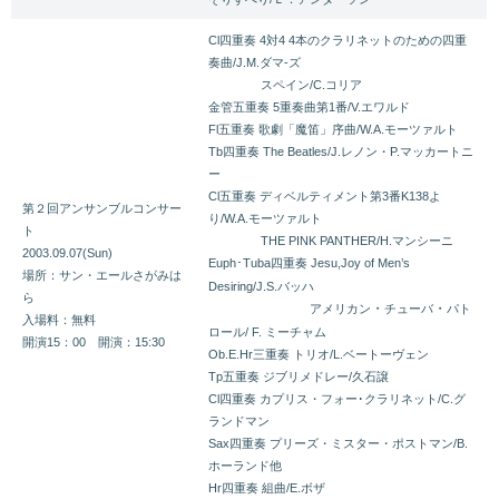
Cl四重奏 4対4 4本のクラリネットのための四重
奏曲/J.M.ダマ-ズ
スペイン/C.コリア
金管五重奏 5重奏曲第1番/V.エワルド
Fl五重奏 歌劇「魔笛」序曲/W.A.モーツァルト
Tb四重奏 The Beatles/J.レノン・P.マッカートニ
ー
Cl五重奏 ディベルティメント第3番K138よ
第２回アンサンブルコンサー
り/W.A.モーツァルト
ト
THE PINK PANTHER/H.マンシーニ
2003.09.07(Sun)
･
Euph
Tuba四重奏 Jesu,Joy of Men’s
場所：サン・エールさがみは
Desiring/J.S.バッハ
ら
・
・
アメリカン
チューバ
パト
入場料：無料
ロール/ F. ミーチャム
開演15：00 開演：15:30
Ob.E.Hr三重奏 トリオ/L.ベートーヴェン
Tp五重奏 ジブリメドレー/久石譲
Cl四重奏 カプリス・フォー･クラリネット/C.グ
ランドマン
Sax四重奏 プリーズ・ミスター・ポストマン/B.
ホーランド他
Hr四重奏 組曲/E.ボザ