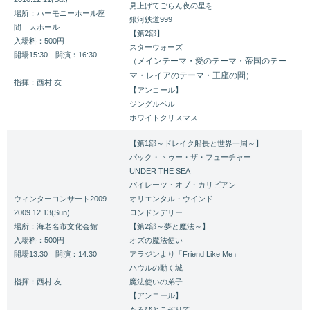
見上げてごらん夜の星を
場所：ハーモニーホール座
銀河鉄道999
間 大ホール
【第2部】
入場料：500円
スターウォーズ
開場15:30 開演：16:30
メインテーマ・愛のテーマ・帝国のテー
（
マ・レイアのテーマ・王座の間
）
指揮：西村 友
【アンコール】
ジングルベル
ホワイトクリスマス
【第1部～ドレイク船長と世界一周～】
バック・トゥー・ザ・フューチャー
UNDER THE SEA
パイレーツ・オブ・カリビアン
ウィンターコンサート2009
オリエンタル・ウインド
2009.12.13(Sun)
ロンドンデリー
場所：海老名市文化会館
【第2部～夢と魔法～】
入場料：500円
オズの魔法使い
開場13:30 開演：14:30
アラジンより「Friend Like Me」
ハウルの動く城
指揮：西村 友
魔法使いの弟子
【アンコール】
もろびとこぞりて