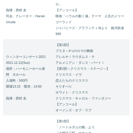
ロ」
指揮：西村 友
【アンコール】
司会、ナレーター：Haruki
映画「ハウルの動く城」テーマ 人生のメリー
Usuda
ゴーランド
ジャパニーズ・グラフィティⅦより 銀河鉄道
999
【第1部】
プスタ～4つのロマの舞曲
ウィンターコンサート2021
アレルヤ！ラウダムス・テ
2021.12.12(Sun)
アルメニアン・ダンス・パートⅠ
場所：ハーモニーホール座
【第2部～クリスマス・ステージ～】
間 大ホール
クリスマス・イヴ
入場料：500円
恋人たちのクリスマス
開場13:15 開演：14:00
そりすべり
ホワイト・クリスマス
指揮：西村 友
クリスマス・キャロル・ファンタジー
【アンコール】
オーメンズ・オブ・ラブ
【第1部】
「ノートルダムの鐘」より
「古畑任三郎」のテーマ