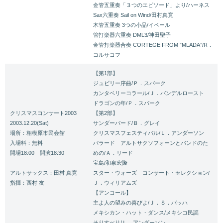
金管五重奏「３つのエピソード」より/ハーネス
Sax六重奏 Sail on Wind/田村真寛
木管五重奏 3つの小品/イベール
管打楽器六重奏 DML3/神田聖子
金管打楽器合奏 CORTEGE FROM ”MLADA”/R．
コルサコフ
【第1部】
ジュビリー序曲/Ｐ．スパーク
カンタベリーコラール/Ｊ．バンデルロースト
ドラゴンの年/Ｐ．スパーク
クリスマスコンサート2003
【第2部】
2003.12.20(Sat)
サンダーバード/Ｂ．グレイ
場所：相模原市民会館
クリスマスフェスティバル/Ｌ．アンダーソン
入場料：無料
バラード アルトサクソフォーンとバンドのた
開場18:00 開演18:30
めの/Ａ．リード
宝島/和泉宏隆
アルトサックス：田村 真寛
スター・ウォーズ コンサート・セレクション/
指揮：西村 友
Ｊ．ウィリアムズ
【アンコール】
主よ人の望みの喜びよ/Ｊ．Ｓ．バッハ
メキシカン・ハット・ダンス/メキシコ民謡
そりすべり/Ｌ．アンダーソン