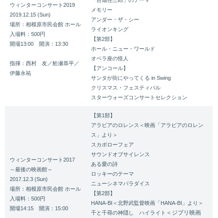
ウィンターコンサート2019
メモリー
2019.12.15 (Sun)
アンダー・ザ・シー
場所：相模原市民会館 ホール
ライオンキング
入場料：500円
【第2部】
開場13:00 開演：13:30
ホール・ニュー・ワールド
オペラ座の怪人
指揮：西村 友／舩瀬恭平／
【アンコール】
伊藤永祐
サンタが街にやってくる in Swing
クリスマス・フェスティバル
スターウォーズコンサートセレクション
【第1部】
アラビアのロレンス＜映画「アラビアのロレン
ス」より＞
スカボローフェア
サウンドオブサイレンス
ウィンターコンサート2017
ある愛の詩
～最後の映画館～
ロッキーのテーマ
2017.12.3 (Sun)
ニューシネマパラダイス
場所：相模原市民会館 ホール
【第2部】
入場料：500円
HANA-BI＜北野武監督映画「HANA-BI」より＞
開場14:15 開演：15:00
＜ジブリ映画
千と千尋の神隠し ハイライト