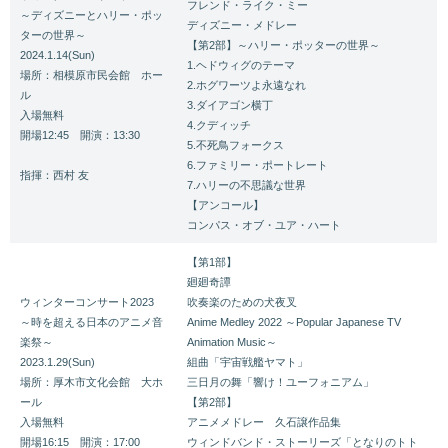
フレンド・ライク・ミー
～ディズニーとハリー・ポッ
ディズニー・メドレー
ターの世界～
【第2部】～ハリー・ポッターの世界～
2024.1.14(Sun)
1.ヘドウィグのテーマ
場所：相模原市民会館 ホー
2.ホグワーツよ永遠なれ
ル
3.ダイアゴン横丁
入場無料
4.クディッチ
開場12:45 開演：13:30
5.不死鳥フォークス
6.ファミリー・ポートレート
指揮：西村 友
7.ハリーの不思議な世界
【アンコール】
コンパス・オブ・ユア・ハート
【第1部】
廻廻奇譚
ウィンターコンサート2023
吹奏楽のための犬夜叉
～時を超える日本のアニメ音
Anime Medley 2022 ～Popular Japanese TV
楽祭～
Animation Music～
2023.1.29(Sun)
組曲「宇宙戦艦ヤマト」
場所：厚木市文化会館 大ホ
三日月の舞「響け！ユーフォニアム」
ール
【第2部】
入場無料
アニメメドレー 久石譲作品集
開場16:15 開演：17:00
ウィンドバンド・ストーリーズ「となりのトト