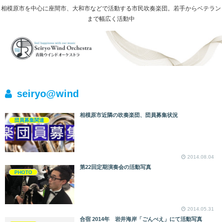
相模原市を中心に座間市、大和市などで活動する市民吹奏楽団。若手からベテラン
まで幅広く活動中
seiryo@wind
相模原市近隣の吹奏楽団、団員募集状況
団員募集関連
2014.08.04
第22回定期演奏会の活動写真
PHOTO
2014.05.31
合宿 2014年 岩井海岸「ごんべえ」にて活動写真