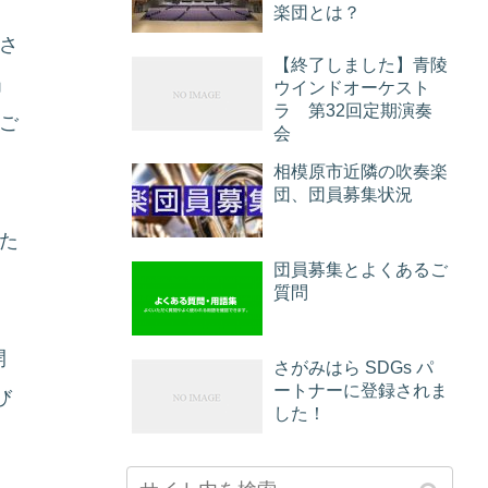
楽団とは？
催さ
【終了しました】青陵
」
ウインドオーケスト
ラ 第32回定期演奏
ご
会
相模原市近隣の吹奏楽
団、団員募集状況
た
団員募集とよくあるご
質問
開
さがみはら SDGs パ
ートナーに登録されま
び
した！