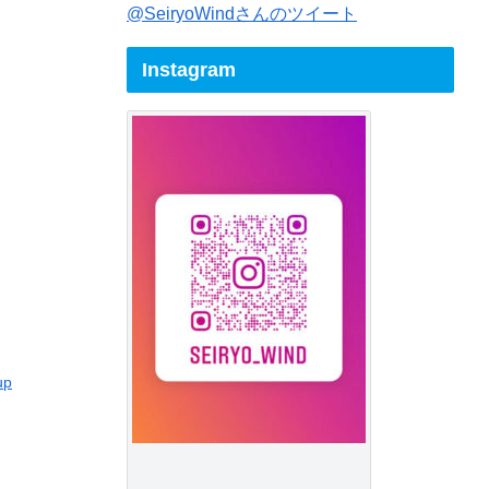
@SeiryoWindさんのツイート
Instagram
up