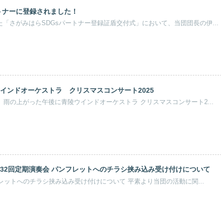
ートナーに登録されました！
れた「さがみはらSDGsパートナー登録証盾交付式」において、当団団長の伊...
インドオーケストラ クリスマスコンサート2025
）、雨の上がった午後に青陵ウインドオーケストラ クリスマスコンサート2...
32回定期演奏会 パンフレットへのチラシ挟み込み受け付けについて
フレットへのチラシ挟み込み受け付けについて 平素より当団の活動に関...